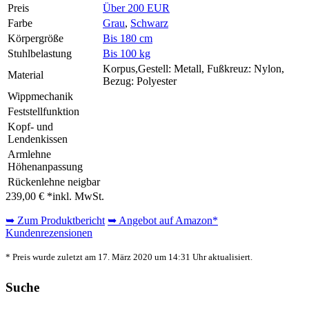
Preis
Über 200 EUR
Farbe
Grau
,
Schwarz
Körpergröße
Bis 180 cm
Stuhlbelastung
Bis 100 kg
Korpus,Gestell: Metall, Fußkreuz: Nylon,
Material
Bezug: Polyester
Wippmechanik
Feststellfunktion
Kopf- und
Lendenkissen
Armlehne
Höhenanpassung
Rückenlehne neigbar
239,00 € *
inkl. MwSt.
➥ Zum Produktbericht
➥ Angebot auf Amazon*
Kundenrezensionen
* Preis wurde zuletzt am 17. März 2020 um 14:31 Uhr aktualisiert.
Suche