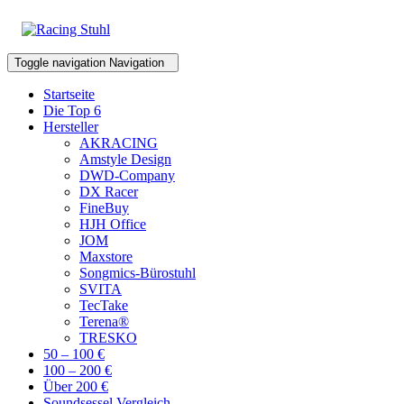
Toggle navigation
Navigation
Startseite
Die Top 6
Hersteller
AKRACING
Amstyle Design
DWD-Company
DX Racer
FineBuy
HJH Office
JOM
Maxstore
Songmics-Bürostuhl
SVITA
TecTake
Terena®
TRESKO
50 – 100 €
100 – 200 €
Über 200 €
Soundsessel Vergleich