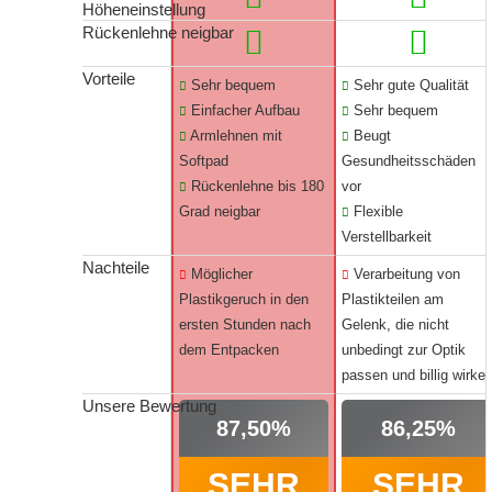
Höheneinstellung
Rückenlehne neigbar
Vorteile
Sehr bequem
Sehr gute Qualität
Einfacher Aufbau
Sehr bequem
Armlehnen mit
Beugt
Softpad
Gesundheitsschäden
Rückenlehne bis 180
vor
Grad neigbar
Flexible
Verstellbarkeit
Nachteile
Möglicher
Verarbeitung von
Plastikgeruch in den
Plastikteilen am
ersten Stunden nach
Gelenk, die nicht
dem Entpacken
unbedingt zur Optik
passen und billig wirke
Unsere Bewertung
87,50%
86,25%
SEHR
SEHR