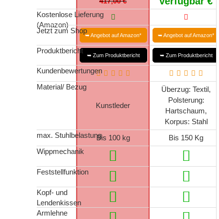
verfügbar
€
417,00 €
Kostenlose Lieferung
(Amazon)
Jetzt zum Shop
➥ Angebot auf Amazon*
➥ Angebot auf Amazon*
Produktbericht
➥ Zum Produktbericht
➥ Zum Produktbericht
Kundenbewertungen
Material/ Bezug
Überzug: Textil,
Polsterung:
Kunstleder
Hartschaum,
Korpus: Stahl
max. Stuhlbelastung
Bis 100 kg
Bis 150 Kg
Wippmechanik
Feststellfunktion
Kopf- und
Lendenkissen
Armlehne