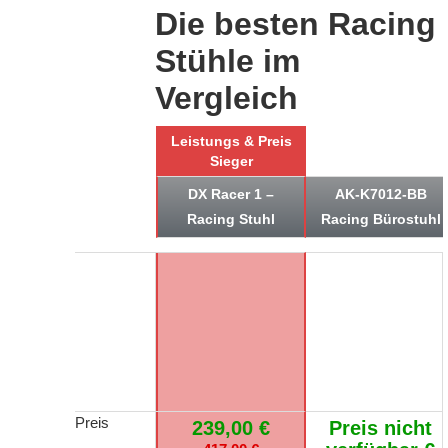
Die besten Racing
Stühle im
Verglei
ch
Leistungs & Preis
Sieger
DX Racer 1 –
AK-K7012-BB
Racing Stuhl
Racing Bürostuhl
Preis
239,00
€
Preis nicht