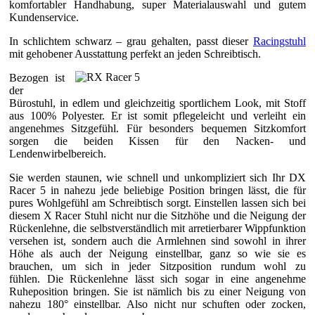
komfortabler Handhabung, super Materialauswahl und gutem
Kundenservice.
In schlichtem schwarz – grau gehalten, passt dieser
Racingstuhl
mit gehobener Ausstattung perfekt an jeden Schreibtisch.
Bezogen ist
der
Bürostuhl, in edlem und gleichzeitig sportlichem Look, mit Stoff
aus 100% Polyester. Er ist somit pflegeleicht und verleiht ein
angenehmes Sitzgefühl. Für besonders bequemen Sitzkomfort
sorgen die beiden Kissen für den Nacken- und
Lendenwirbelbereich.
Sie werden staunen, wie schnell und unkompliziert sich Ihr DX
Racer 5 in nahezu jede beliebige Position bringen lässt, die für
pures Wohlgefühl am Schreibtisch sorgt. Einstellen lassen sich bei
diesem X Racer Stuhl nicht nur die Sitzhöhe und die Neigung der
Rückenlehne, die selbstverständlich mit arretierbarer Wippfunktion
versehen ist, sondern auch die Armlehnen sind sowohl in ihrer
Höhe als auch der Neigung einstellbar, ganz so wie sie es
brauchen, um sich in jeder Sitzposition rundum wohl zu
fühlen. Die Rückenlehne lässt sich sogar in eine angenehme
Ruheposition bringen. Sie ist nämlich bis zu einer Neigung von
nahezu 180° einstellbar. Also nicht nur schuften oder zocken,