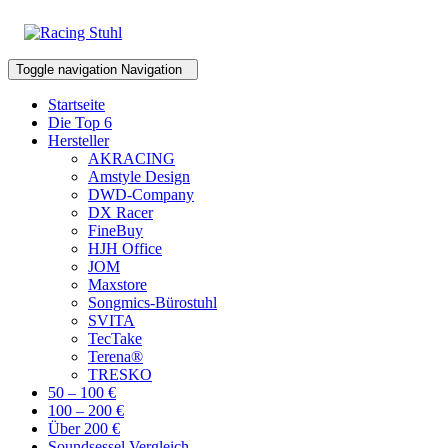
Toggle navigation
Navigation
Startseite
Die Top 6
Hersteller
AKRACING
Amstyle Design
DWD-Company
DX Racer
FineBuy
HJH Office
JOM
Maxstore
Songmics-Bürostuhl
SVITA
TecTake
Terena®
TRESKO
50 – 100 €
100 – 200 €
Über 200 €
Soundsessel Vergleich