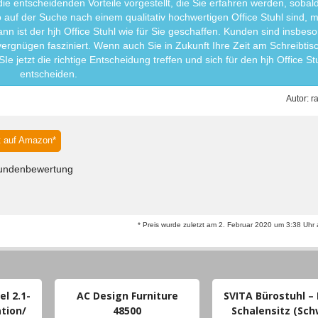
ie entscheidenden Vorteile vorgestellt, die Sie erfahren werden, sobal
o auf der Suche nach einem qualitativ hochwertigen Office Stuhl sind, 
ann ist der hjh Office Stuhl wie für Sie geschaffen. Kunden sind insbes
gnügen fasziniert. Wenn auch Sie in Zukunft Ihre Zeit am Schreibtisc
 jetzt die richtige Entscheidung treffen und sich für den hjh Office St
entscheiden.
Autor:
r
 auf Amazon*
undenbewertung
* Preis wurde zuletzt am 2. Februar 2020 um 3:38 Uhr ak
l 2.1-
AC Design Furniture
SVITA Bürostuhl – 
tion/
48500
Schalensitz (Sch