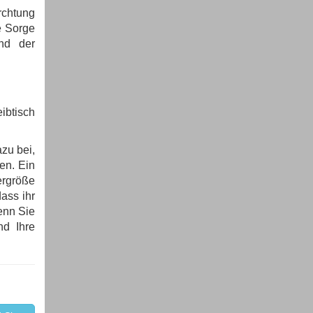
rchtung
e Sorge
nd der
ibtisch
azu bei,
en. Ein
ergröße
ass ihr
enn Sie
nd Ihre