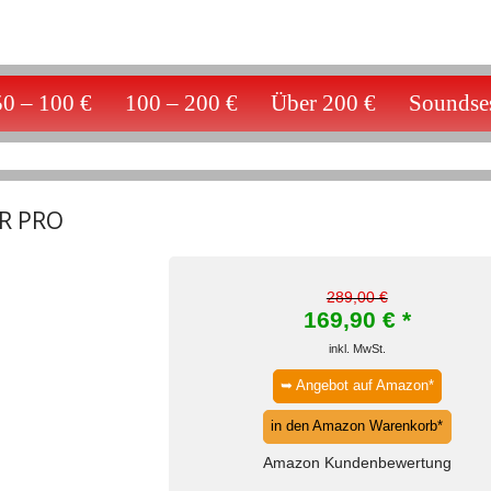
50 – 100 €
100 – 200 €
Über 200 €
Soundses
ER PRO
289,00 €
169,90
€ *
inkl. MwSt.
➥ Angebot auf Amazon*
in den Amazon Warenkorb*
Amazon Kundenbewertung