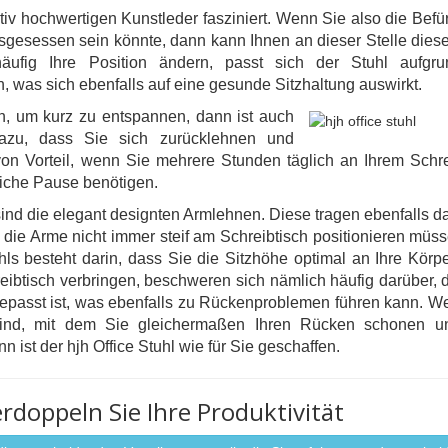
iv hochwertigen Kunstleder fasziniert. Wenn Sie also die Befü
usgesessen sein könnte, dann kann Ihnen an dieser Stelle dies
ig Ihre Position ändern, passt sich der Stuhl aufgru
 was sich ebenfalls auf eine gesunde Sitzhaltung auswirkt.
n, um kurz zu entspannen, dann ist auch
dazu, dass Sie sich zurücklehnen und
n Vorteil, wenn Sie mehrere Stunden täglich an Ihrem Schre
iche Pause benötigen.
 sind die elegant designten Armlehnen. Diese tragen ebenfalls d
die Arme nicht immer steif am Schreibtisch positionieren müss
uhls besteht darin, dass Sie die Sitzhöhe optimal an Ihre Körp
ibtisch verbringen, beschweren sich nämlich häufig darüber, d
gepasst ist, was ebenfalls zu Rückenproblemen führen kann. W
sind, mit dem Sie gleichermaßen Ihren Rücken schonen u
 ist der hjh Office Stuhl wie für Sie geschaffen.
erdoppeln Sie Ihre Produktivität