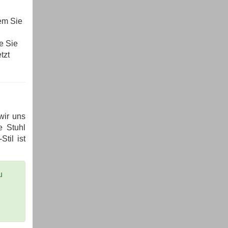
dem Sie
e Sie
tzt
wir uns
e Stuhl
til ist
u