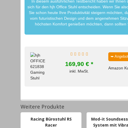
In diesem ausführlichen Testbericht haben wir Ihnen d
sich für den hjh Office Stuhl entscheiden. Wenn Sie als
Sie schon heute Ihre Produktivität steigern möchten, d
vom futuristischen Design und dem angenehmen Sitzver
höchsten Komfort genießen möchten, dann sollten SIe
➥ Angebot
169,90 € *
Amazon K
inkl. MwSt.
Weitere Produkte
Racing Bürostuhl RS
Mod-it Soundsesse
Racer
System mit Vibra