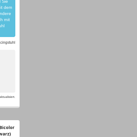
d Sie
mit dem
ondere
h mit
uhl
acingstuhl
tualisiert.
Bicolor
warz)