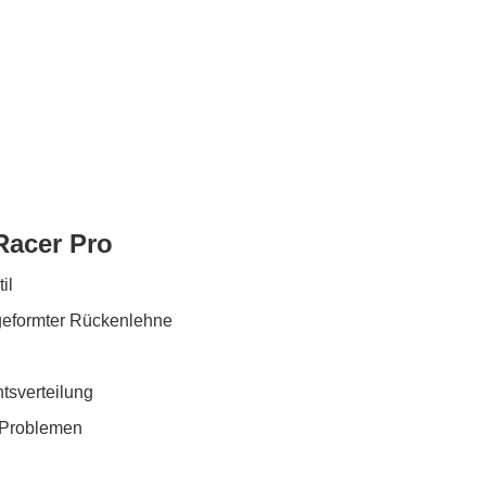
Racer Pro
il
geformter Rückenlehne
tsverteilung
n Problemen