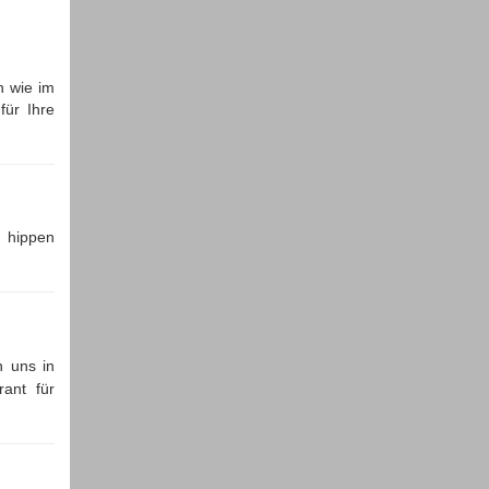
h wie im
für Ihre
t hippen
n uns in
ant für