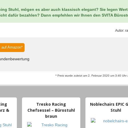
ing Stuhl, mögen es aber auch klassisch elegant? Sie legen Wert
nicht dafür bezahlen? Dann empfehlen wir Ihnen den SVITA Bürost
Autor:
r
 auf Amazon*
undenbewertung
* Preis wurde zuletzt am 2. Februar 2020 um 3:40 Uhr ak
cing
Tresko Racing
Noblechairs EPIC
arz &
Chefsessel – Bürostuhl
Stuhl
braun