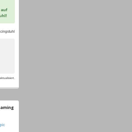
 auf
uhl!
acingstuhl
tualisiert.
 Gaming